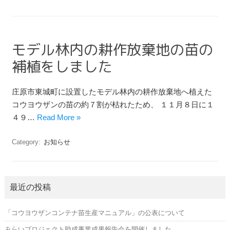
モデル林内の耕作放棄地の苗の
補植をしました
庄原市東城町に設置したモデル林内の耕作放棄地へ植えた
コウヨウザンの苗の約７割が枯れたため、 １１月８日に１
４９…
Read More »
Category:
お知らせ
最近の投稿
「コウヨウザンコンテナ苗生産マニュアル」の公表について
みらいプロジェクト助成事業成果報告会を開催しました